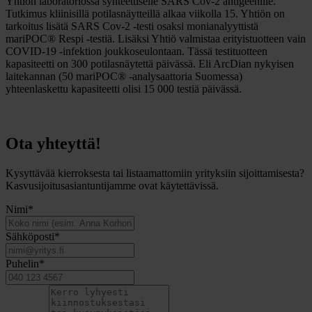
Yhtiön laboratoriossa synteettiselle SARS Cov-2 antigeenille.
Tutkimus kliinisillä potilasnäytteillä alkaa viikolla 15. Yhtiön on
tarkoitus lisätä SARS Cov-2 -testi osaksi monianalyyttistä
mariPOC® Respi -testiä. Lisäksi Yhtiö valmistaa erityistuotteen vain
COVID-19 -infektion joukkoseulontaan. Tässä testituotteen
kapasiteetti on 300 potilasnäytettä päivässä. Eli ArcDian nykyisen
laitekannan (50 mariPOC® -analysaattoria Suomessa)
yhteenlaskettu kapasiteetti olisi 15 000 testiä päivässä.
Ota yhteyttä!
Kysyttävää kierroksesta tai listaamattomiin yrityksiin sijoittamisesta?
Kasvusijoitusasiantuntijamme ovat käytettävissä.
Nimi
*
Sähköposti
*
Puhelin
*