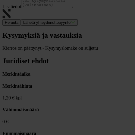
Lisätiedot
Peruuta
Lähetä yhteydenottopyyntö
Kysymyksiä ja vastauksia
Kierros on päättynyt - Kysymyslomake on suljettu
Juridiset ehdot
Merkintäaika
Merkintähinta
1,20 € kpl
Vähimmäismäärä
0 €
Enimmäismäärä