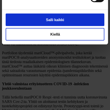
teknisen koulutuksen saanutta henkilökuntaa vaan
näytteenottohenkilökunta voi käyttää laitetta. Perinteisesti samaan
lopputulokseen on päästy vain monilla erillisillä testeillä ja/tai 2-3
päivää kestävillä näyteviljelyillä tai kalliilla keskuslaboratorion
Salli kaikki
geenitesteillä. mariPOC®Respi -testi tunnistaa samalla mittauksella
11 hengitystieinfektioita aiheuttavaa virusta tai bakteeria, joita ei
voida erottaa potilaan oirekuvan perusteella. Testijärjestelmän
Kiellä
monianalyyttisyys on tärkeä, sillä muuten ei voida luotettavasti
selvittää, onko taudinaiheuttaja esimerkiksi influenssa A -virus, RS-
virus vai mahdollisesti koronavirus SARS Cov-2.
Portfolion täydentää mariCloud™-pilvipalvelu, joka kerää
mariPOC®-analysaattoreiden anonymisoidut testitulokset ja tuottaa
tästä tiedosta reaaliaikaisen epidemiologisen tilannekuvan.
mariCloud™ auttaa lääkäriä oikean kliinisen diagnoosin tekemisessä
sekä sairaaloita varautumaan epidemia-/pandemiapiikkeihin sekä
optimoimaan resurssien käyttöä epidemiapiikkien aikana.
Yhtiö valmistaa erityistuotteen COVID-19 -infektion
joukkoseulontaan
Tällä hetkellä mariPOC® Respi -testi ei tunnista uutta koronavirusta
SARS Cov-2:ta. Yhtiö on aloittanut testin kehityksen ja
tuotekehitysprojekti on edistynyt hyvin. Prototyyppi-testi toimii jo