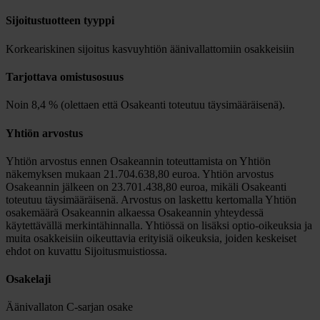
Sijoitustuotteen tyyppi
Korkeariskinen sijoitus kasvuyhtiön äänivallattomiin osakkeisiin
Tarjottava omistusosuus
Noin 8,4 % (olettaen että Osakeanti toteutuu täysimääräisenä).
Yhtiön arvostus
Yhtiön arvostus ennen Osakeannin toteuttamista on Yhtiön
näkemyksen mukaan 21.704.638,80 euroa. Yhtiön arvostus
Osakeannin jälkeen on 23.701.438,80 euroa, mikäli Osakeanti
toteutuu täysimääräisenä. Arvostus on laskettu kertomalla Yhtiön
osakemäärä Osakeannin alkaessa Osakeannin yhteydessä
käytettävällä merkintähinnalla. Yhtiössä on lisäksi optio-oikeuksia ja
muita osakkeisiin oikeuttavia erityisiä oikeuksia, joiden keskeiset
ehdot on kuvattu Sijoitusmuistiossa.
Osakelaji
Äänivallaton C-sarjan osake