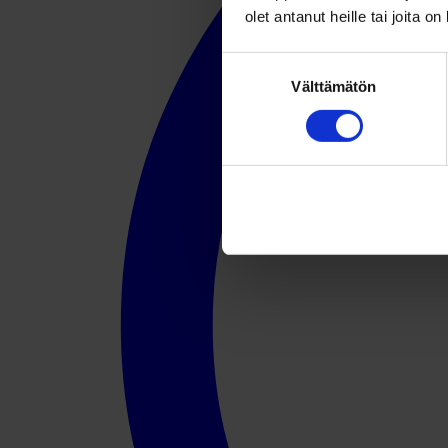
olet antanut heille tai joita o
Suostumuksen
Välttämätön
valinta