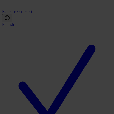
Rahoituskierrokset
Finnish