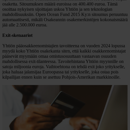
osaketta. Sitoumuksen määrä euroissa on 400.400 euroa. Tämä
osoittaa nykyisen sijoittajan uskoa Yhtiön ja sen teknologian
mahdollisuuksiin. Open Ocean Fund 2015 Ky:n sitoumus peruuntuu
automaattisesti, mikäli Osakeannin osakemerkintöjen kokonaismäärä
jää alle 2.500.000 euroa.
Exit-skenaariot
Yhtiön pääosakkeenomistajien tavoitteena on vuoden 2024 lopussa
myydä koko Yhtiön osakekanta siten, että kaikki osakkeenomistajat
pääsevät myymään omaa omistusosuuttaan vastaavan osuuden
mahdollisessa exit-tilanteessa. Tavoitehintana Yhtiön myynnille on
satoja miljoonia euroja. Vaihtoehtona on tehdä exit joko yritykselle,
joka haluaa jalansijaa Euroopassa tai yritykselle, joka ostaa pois
kilpailijan ennen kuin se asettuu Pohjois-Amerikan markkinoille.