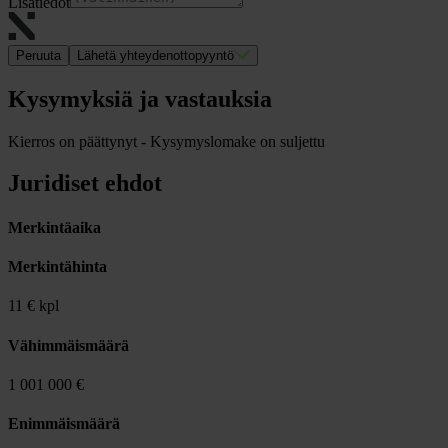
Lisätiedot
Peruuta
Lähetä yhteydenottopyyntö
Kysymyksiä ja vastauksia
Kierros on päättynyt - Kysymyslomake on suljettu
Juridiset ehdot
Merkintäaika
Merkintähinta
11 € kpl
Vähimmäismäärä
1 001 000 €
Enimmäismäärä