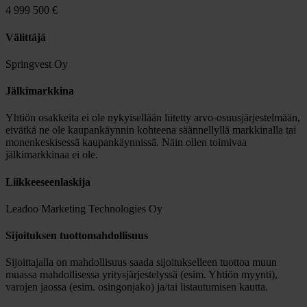
4 999 500 €
Välittäjä
Springvest Oy
Jälkimarkkina
Yhtiön osakkeita ei ole nykyisellään liitetty arvo-osuusjärjestelmään,
eivätkä ne ole kaupankäynnin kohteena säännellyllä markkinalla tai
monenkeskisessä kaupankäynnissä. Näin ollen toimivaa
jälkimarkkinaa ei ole.
Liikkeeseenlaskija
Leadoo Marketing Technologies Oy
Sijoituksen tuottomahdollisuus
Sijoittajalla on mahdollisuus saada sijoitukselleen tuottoa muun
muassa mahdollisessa yritysjärjestelyssä (esim. Yhtiön myynti),
varojen jaossa (esim. osingonjako) ja/tai listautumisen kautta.