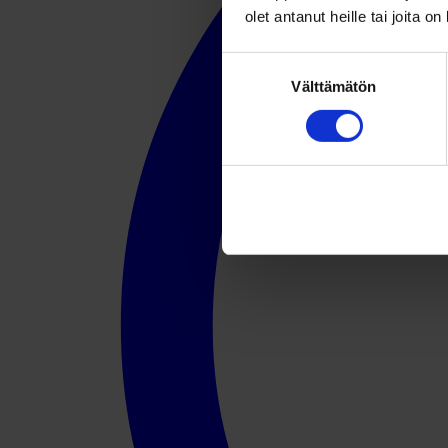
olet antanut heille tai joita o
Suostumuksen
Välttämätön
valinta