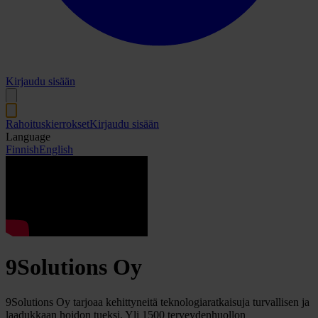
Kirjaudu sisään
Rahoituskierrokset
Kirjaudu sisään
Language
Finnish
English
9Solutions Oy
9Solutions Oy tarjoaa kehittyneitä teknologiaratkaisuja turvallisen ja
laadukkaan hoidon tueksi. Yli 1500 terveydenhuollon