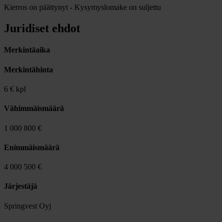
Kierros on päättynyt - Kysymyslomake on suljettu
Juridiset ehdot
Merkintäaika
Merkintähinta
6 € kpl
Vähimmäismäärä
1 000 800 €
Enimmäismäärä
4 000 500 €
Järjestäjä
Springvest Oyj