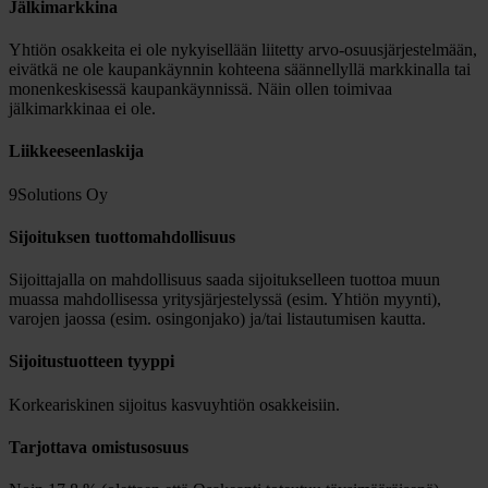
Jälkimarkkina
Yhtiön osakkeita ei ole nykyisellään liitetty arvo-osuusjärjestelmään,
eivätkä ne ole kaupankäynnin kohteena säännellyllä markkinalla tai
monenkeskisessä kaupankäynnissä. Näin ollen toimivaa
jälkimarkkinaa ei ole.
Liikkeeseenlaskija
9Solutions Oy
Sijoituksen tuottomahdollisuus
Sijoittajalla on mahdollisuus saada sijoitukselleen tuottoa muun
muassa mahdollisessa yritysjärjestelyssä (esim. Yhtiön myynti),
varojen jaossa (esim. osingonjako) ja/tai listautumisen kautta.
Sijoitustuotteen tyyppi
Korkeariskinen sijoitus kasvuyhtiön osakkeisiin.
Tarjottava omistusosuus