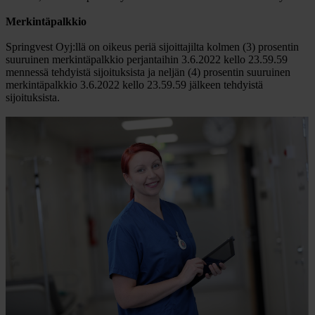
Merkintäpalkkio
Springvest Oyj:llä on oikeus periä sijoittajilta kolmen (3) prosentin
suuruinen merkintäpalkkio perjantaihin 3.6.2022 kello 23.59.59
mennessä tehdyistä sijoituksista ja neljän (4) prosentin suuruinen
merkintäpalkkio 3.6.2022 kello 23.59.59 jälkeen tehdyistä
sijoituksista.