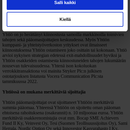
Salli kaikki
Yhtiön osakkeenomistajien tavoitteena on kaikkien osakkeiden
samanaikainen kontrolloitu myynti viimeistään vuoden 2024 aikana.
Myös Yhtiön pörssilistautumista pidetään potentiaalisena exit-
kanavana, ja sen mahdollisuuksia kartoitetaan osana muuta
Kiellä
irtaantumissuunnittelua.
Yhtiö on jo herättänyt kiinnostusta samoilla markkinoilla toimivien
tahojen sekä pääomasijoittajien keskuudessa. Myös Yhtiön
kumppani- ja yhteistyöverkoston yritykset ovat ilmaisseet
kiinnostuksensa Yhtiön ostamiseen joko osittain tai kokonaan. Yhtiö
arvioi nykyisen strategian edetessä exit-mahdollisuudet hyviksi ja
Yhtiön osakkeiden ostamisesta kiinnostuneiden tahojen lukumäärän
nousevan tulevaisuudessa. Yhtenä ison kokoluokan
verrokkitransaktiona voi mainita Stryker Plc:n julkisen
ostotarjouksen listatusta Vocera Communication Plc:sta
tammikuussa 2022.
Yhtiössä on mukana merkittäviä sijoittajia
Yhtiön pääomasijoittajat ovat sijoittaneet Yhtiöön merkittäviä
summia pääomaa. Yhteensä Yhtiöön on sijoitettu oman pääoman
ehtoisena rahoituksena (osakeannit) n. 10 miljoonaa euroa. Yhtiön
merkittäviä osakkeenomistajia ovat mm. Bocap SME Achievers
Fund II Ky, Veinvest Oy, Tesi (Suomen Teollisuussijoitus Oy), Sami
Herrala, Nordic Option Oy sekä Innovestor Kasvurahasto I Ky.