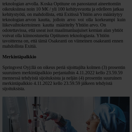
teknologian arvolla. Koska Optitune on panostanut aineettomiin
oikeuksiinsa noin 10 M€ / yli 100 kehitysvuotta ja edelleen jatkaa
kehitystyötä, on mahdollista, että Exitissä Yhtiön arvo määräytyy
teknologian arvon kautta, jolloin arvo voi olla korkeampi kuin
liikevaihtokertoimen kautta määritelty Yhtiön arvo. On
odotettavissa, että useat isot maailmanlaajuiset kemian alan yhtiöt
voivat olla kiinnostuneita Optitunen teknologiasta. Yhtiön
tavoitteena on, että tämä Osakeanti on viimeinen osakeanti ennen
mahdollista Exitiä.
Merkintäpalkkio
Springvest Oyj:llä on oikeus periä sijoittajilta kolmen (3) prosentin
suuruinen merkintäpalkkio perjantaihin 4.11.2022 kello 23.59.59
mennessä tehdyistä sijoituksista ja neljän (4) prosentin suuruinen
merkintäpalkkio 4.11.2022 kello 23.59.59 jälkeen tehdyistä
sijoituksista.