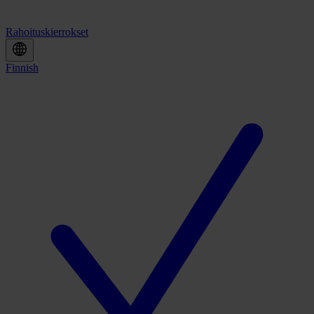
Rahoituskierrokset
Finnish