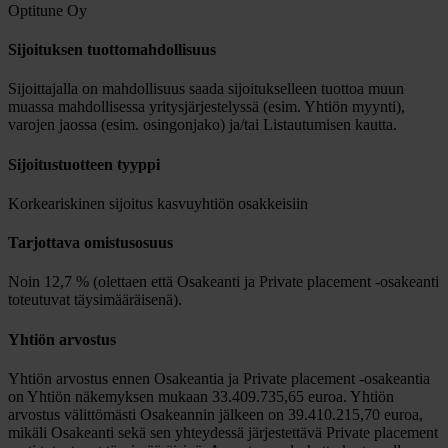
Optitune Oy
Sijoituksen tuottomahdollisuus
Sijoittajalla on mahdollisuus saada sijoitukselleen tuottoa muun
muassa mahdollisessa yritysjärjestelyssä (esim. Yhtiön myynti),
varojen jaossa (esim. osingonjako) ja/tai Listautumisen kautta.
Sijoitustuotteen tyyppi
Korkeariskinen sijoitus kasvuyhtiön osakkeisiin
Tarjottava omistusosuus
Noin 12,7 % (olettaen että Osakeanti ja Private placement -osakeanti
toteutuvat täysimääräisenä).
Yhtiön arvostus
Yhtiön arvostus ennen Osakeantia ja Private placement -osakeantia
on Yhtiön näkemyksen mukaan 33.409.735,65 euroa. Yhtiön
arvostus välittömästi Osakeannin jälkeen on 39.410.215,70 euroa,
mikäli Osakeanti sekä sen yhteydessä järjestettävä Private placement