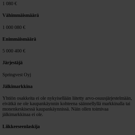
1 080 €
Vähimmäismäärä
1 000 080 €
Enimmäismäärä
5 000 400 €
Järjestäjä
Springvest Oyj
Jälkimarkkina
Yhtiön osakkeita ei ole nykyisellään liitetty arvo-osuusjärjestelmään,
eivätkä ne ole kaupankäynnin kohteena säännellyllä markkinalla tai
monenkeskisessä kaupankäynnissä. Näin ollen toimivaa
jälkimarkkinaa ei ole.
Liikkeeseenlaskija