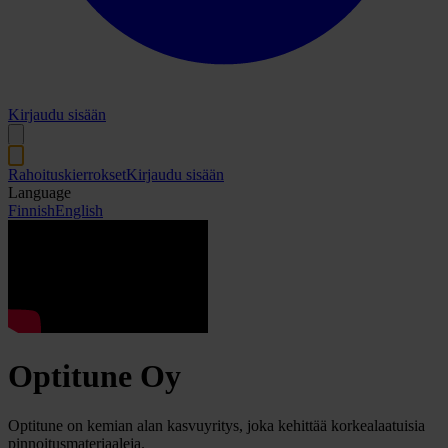
Kirjaudu sisään
Rahoituskierrokset
Kirjaudu sisään
Language
Finnish
English
Optitune Oy
Optitune on kemian alan kasvuyritys, joka kehittää korkealaatuisia
pinnoitusmateriaaleja.