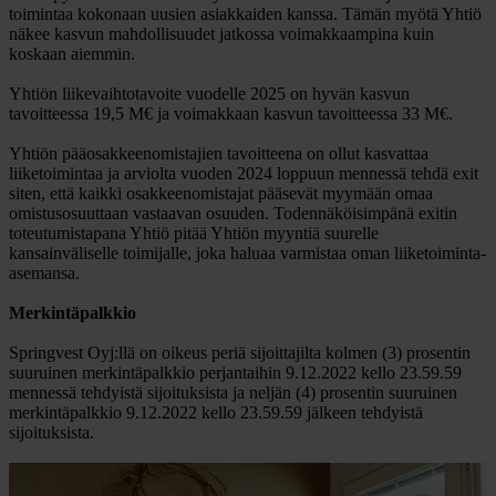
toimintaa kokonaan uusien asiakkaiden kanssa. Tämän myötä Yhtiö
näkee kasvun mahdollisuudet jatkossa voimakkaampina kuin
koskaan aiemmin.
Yhtiön liikevaihtotavoite vuodelle 2025 on hyvän kasvun
tavoitteessa 19,5 M€ ja voimakkaan kasvun tavoitteessa 33 M€.
Yhtiön pääosakkeenomistajien tavoitteena on ollut kasvattaa
liiketoimintaa ja arviolta vuoden 2024 loppuun mennessä tehdä exit
siten, että kaikki osakkeenomistajat pääsevät myymään omaa
omistusosuuttaan vastaavan osuuden. Todennäköisimpänä exitin
toteutumistapana Yhtiö pitää Yhtiön myyntiä suurelle
kansainväliselle toimijalle, joka haluaa varmistaa oman liiketoiminta-
asemansa.
Merkintäpalkkio
Springvest Oyj:llä on oikeus periä sijoittajilta kolmen (3) prosentin
suuruinen merkintäpalkkio perjantaihin 9.12.2022 kello 23.59.59
mennessä tehdyistä sijoituksista ja neljän (4) prosentin suuruinen
merkintäpalkkio 9.12.2022 kello 23.59.59 jälkeen tehdyistä
sijoituksista.