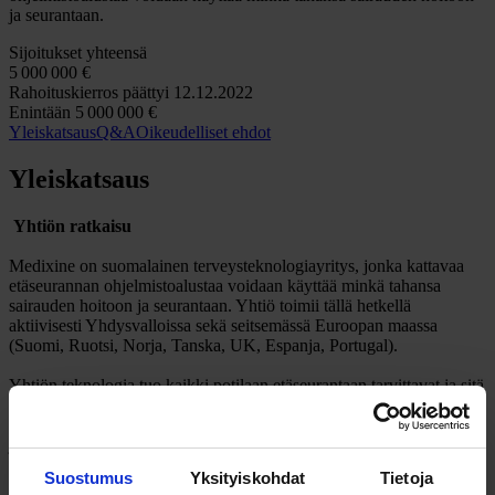
ja seurantaan.
Sijoitukset yhteensä
5
000
000 €
Rahoituskierros päättyi 12.12.2022
Enintään
5
000
000 €
Yleiskatsaus
Q&A
Oikeudelliset ehdot
Yleiskatsaus
Yhtiön ratkaisu
Medixine on suomalainen terveysteknologiayritys, jonka kattavaa
etäseurannan ohjelmistoalustaa voidaan käyttää minkä tahansa
sairauden hoitoon ja seurantaan. Yhtiö toimii tällä hetkellä
aktiivisesti Yhdysvalloissa sekä seitsemässä Euroopan maassa
(Suomi, Ruotsi, Norja, Tanska, UK, Espanja, Portugal).
Yhtiön teknologia tuo kaikki potilaan etäseurantaan tarvittavat ja sitä
tukevat työkalut helposti ammattilaisen ja potilaan ulottuville.
Järjestelmä nostaa esiin ammattilaisten huomiota vaativat potilaat,
joten hoitoa voidaan optimoida entistä paremmin ja puuttua
toimenpiteitä vaativiin tilanteisiin jo varhaisessa vaiheessa.
Suostumus
Yksityiskohdat
Tietoja