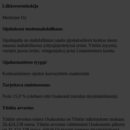
Liikkeeseenlaskija
Medixine Oy
Sijoituksen tuottomahdollisuus
Sijoittajalla on mahdollisuus saada sijoitukselleen tuottoa muun
muassa mahdollisessa yritysjärjestelyssä (esim. Yhtiön myynti),
varojen jaossa (esim. osingonjako) ja/tai Listautumisen kautta.
Sijoitustuotteen tyyppi
Korkeariskinen sijoitus kasvuyhtiön osakkeisiin
Tarjottava omistusosuus
Noin 15,9 % (olettaen että Osakeanti toteutuu täysimääräisenä).
Yhtiön arvostus
Yhtiön arvostus ennen Osakeantia on Yhtiön näkemyksen mukaan
26.424.238 euroa. Yhtiön arvostus välittömästi Osakeannin jälkeen
on 31.424.238 euroa, mikäli Osakeanti toteutuu täysimääräisenä.