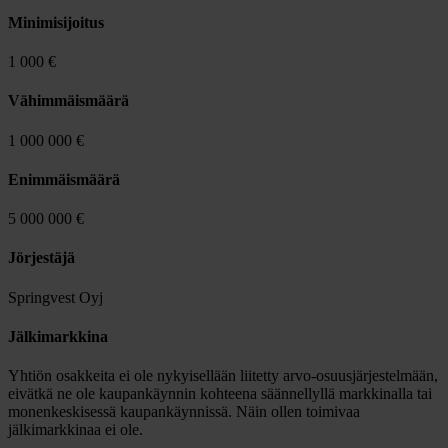
Minimisijoitus
1 000 €
Vähimmäismäärä
1 000 000 €
Enimmäismäärä
5 000 000 €
Jörjestäjä
Springvest Oyj
Jälkimarkkina
Yhtiön osakkeita ei ole nykyisellään liitetty arvo-osuusjärjestelmään,
eivätkä ne ole kaupankäynnin kohteena säännellyllä markkinalla tai
monenkeskisessä kaupankäynnissä. Näin ollen toimivaa
jälkimarkkinaa ei ole.