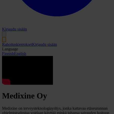
Kirjaudu sisään
Rahoituskierrokset
Kirjaudu sisään
Language
Finnish
English
Medixine Oy
Medixine on terveysteknologiayritys, jonka kattavaa etäseurannan
ohjelmistoalustaa voidaan käyttää minkä tahansa sairauden hoitoon