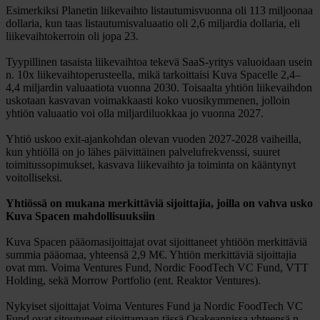
Esimerkiksi Planetin liikevaihto listautumisvuonna oli 113 miljoonaa
dollaria, kun taas listautumisvaluaatio oli 2,6 miljardia dollaria, eli
liikevaihtokerroin oli jopa 23.
Tyypillinen tasaista liikevaihtoa tekevä SaaS-yritys valuoidaan usein
n. 10x liikevaihtoperusteella, mikä tarkoittaisi Kuva Spacelle 2,4–
4,4 miljardin valuaatiota vuonna 2030. Toisaalta yhtiön liikevaihdon
uskotaan kasvavan voimakkaasti koko vuosikymmenen, jolloin
yhtiön valuaatio voi olla miljardiluokkaa jo vuonna 2027.
Yhtiö uskoo exit-ajankohdan olevan vuoden 2027-2028 vaiheilla,
kun yhtiöllä on jo lähes päivittäinen palvelufrekvenssi, suuret
toimitussopimukset, kasvava liikevaihto ja toiminta on kääntynyt
voitolliseksi.
Yhtiössä on mukana merkittäviä sijoittajia, joilla on vahva usko
Kuva Spacen mahdollisuuksiin
Kuva Spacen pääomasijoittajat ovat sijoittaneet yhtiöön merkittäviä
summia pääomaa, yhteensä 2,9 M€. Yhtiön merkittäviä sijoittajia
ovat mm. Voima Ventures Fund, Nordic FoodTech VC Fund, VTT
Holding, sekä Morrow Portfolio (ent. Reaktor Ventures).
Nykyiset sijoittajat Voima Ventures Fund ja Nordic FoodTech VC
Fund ovat sitoutuneet sijoittamaan tässä Osakeannissa yhteensä n.