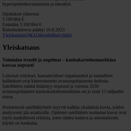
hyperspektrikuvantamista ja tekoälyä.
Sijoitukset yhteensä
5
100
864 €
Enintään
5
100
864 €
Rahoituskierros päättyi 16.8.2023
Yleiskatsaus
Q&A
Oikeudelliset ehdot
Yleiskatsaus
Toimialan trendit ja ongelmat – kaukokartoitusmarkkina
kasvaa nopeasti
Lukuisat yritykset, kansainväliset organisaatiot ja kansalliset
hallitukset ovat kiinnostuneita avaruuspohjaisesta tiedosta.
Satelliittien määrä lisääntyy nopeasti ja vuonna 2030
avaruuspohjainen kaukokartoitusmarkkina on jo noin 15 miljardia
euroa.
Perinteisesti satelliittiyhtiöt myyvät kalliita yksittäisiä kuvia, joiden
analysointi jää asiakkaille. Optisten satelliittien tuottamat kuvat ovat
myös laadullisesti erilaisia, joten niiden kattava ja automatisoitu
käyttö on hankalaa.