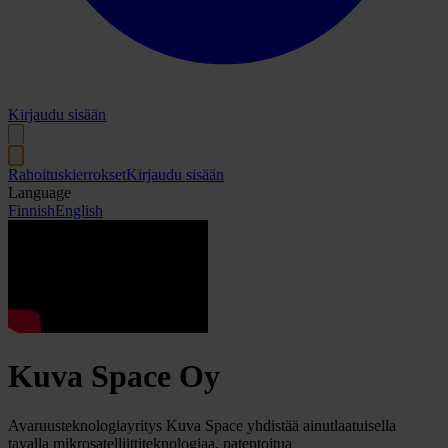
Kirjaudu sisään
Rahoituskierrokset
Kirjaudu sisään
Language
Finnish
English
Kuva Space Oy
Avaruusteknologiayritys Kuva Space yhdistää ainutlaatuisella
tavalla mikrosatelliittiteknologiaa, patentoitua