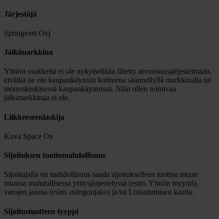
Järjestäjä
Springvest Oyj
Jälkimarkkina
Yhtiön osakkeita ei ole nykyisellään liitetty arvoosuusjärjestelmään,
eivätkä ne ole kaupankäynnin kohteena säännellyllä markkinalla tai
monenkeskisessä kaupankäynnissä. Näin ollen toimivaa
jälkimarkkinaa ei ole.
Liikkeeseenlaskija
Kuva Space Oy
Sijoituksen tuottomahdollisuus
Sijoittajalla on mahdollisuus saada sijoitukselleen tuottoa muun
muassa mahdollisessa yritysjärjestelyssä (esim. Yhtiön myynti),
varojen jaossa (esim. osingonjako) ja/tai Listautumisen kautta.
Sijoitustuotteen tyyppi