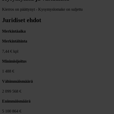
Kierros on päättynyt - Kysymyslomake on suljettu
Juridiset ehdot
Merkintäaika
Merkintähinta
7,44 € kpl
Minimisijoitus
1 488 €
Vähimmäismäärä
2 099 568 €
Enimmäismäärä
5 100 864 €