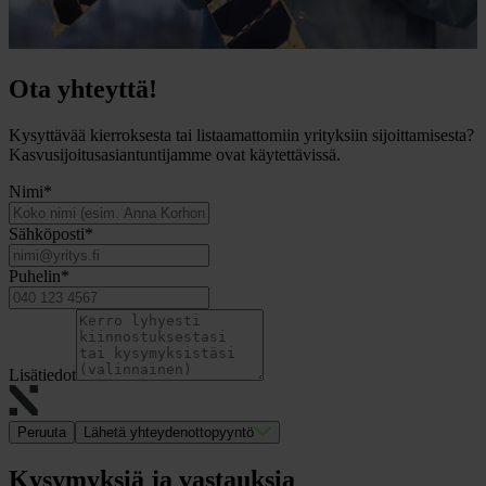
Ota yhteyttä!
Kysyttävää kierroksesta tai listaamattomiin yrityksiin sijoittamisesta?
Kasvusijoitusasiantuntijamme ovat käytettävissä.
Nimi
*
Sähköposti
*
Puhelin
*
Lisätiedot
Peruuta
Lähetä yhteydenottopyyntö
Kysymyksiä ja vastauksia