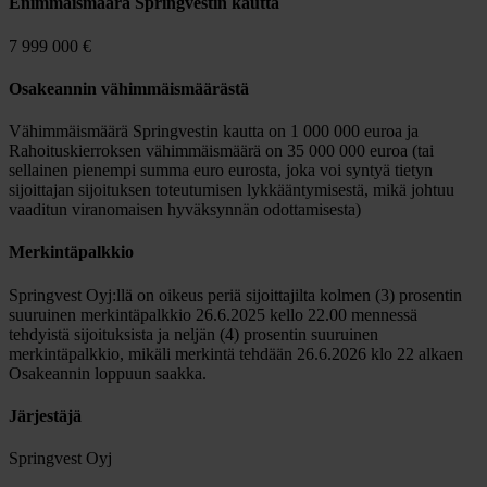
Enimmäismäärä Springvestin kautta
7 999 000 €
Osakeannin vähimmäismäärästä
Vähimmäismäärä Springvestin kautta on 1 000 000 euroa ja
Rahoituskierroksen vähimmäismäärä on 35 000 000 euroa (tai
sellainen pienempi summa euro eurosta, joka voi syntyä tietyn
sijoittajan sijoituksen toteutumisen lykkääntymisestä, mikä johtuu
vaaditun viranomaisen hyväksynnän odottamisesta)
Merkintäpalkkio
Springvest Oyj:llä on oikeus periä sijoittajilta kolmen (3) prosentin
suuruinen merkintäpalkkio 26.6.2025 kello 22.00 mennessä
tehdyistä sijoituksista ja neljän (4) prosentin suuruinen
merkintäpalkkio, mikäli merkintä tehdään 26.6.2026 klo 22 alkaen
Osakeannin loppuun saakka.
Järjestäjä
Springvest Oyj