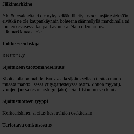
Jälkimarkkina
Yhtiön osakkeita ei ole nykyisellään liitetty arvoosuusjärjestelmään,
eivätkä ne ole kaupankäynnin kohteena säännellyllä markkinalla tai
monenkeskisessä kaupankäynnissä. Näin ollen toimivaa
jälkimarkkinaa ei ole.
Liikkeeseenlaskija
ReOrbit Oy
Sijoituksen tuottomahdollisuus
Sijoittajalla on mahdollisuus saada sijoitukselleen tuottoa muun
muassa mahdollisessa yritysjärjestelyssä (esim. Yhtiön myynti),
varojen jaossa (esim. osingonjako) ja/tai Listautumisen kautta.
Sijoitustuotteen tyyppi
Korkeariskinen sijoitus kasvuyhtiön osakkeisiin
Tarjottava omistusosuus