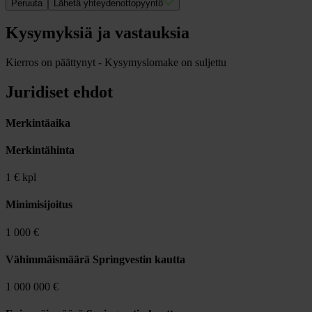
Peruuta
Lähetä yhteydenottopyyntö
Kysymyksiä ja vastauksia
Kierros on päättynyt - Kysymyslomake on suljettu
Juridiset ehdot
Merkintäaika
Merkintähinta
1 € kpl
Minimisijoitus
1 000 €
Vähimmäismäärä Springvestin kautta
1 000 000 €