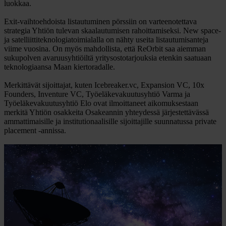
luokkaa.
Exit-vaihtoehdoista listautuminen pörssiin on varteenotettava
strategia Yhtiön tulevan skaalautumisen rahoittamiseksi. New space-
ja satelliittiteknologiatoimialalla on nähty useita listautumisanteja
viime vuosina. On myös mahdollista, että ReOrbit saa aiemman
sukupolven avaruusyhtiöiltä yritysostotarjouksia etenkin saatuaan
teknologiaansa Maan kiertoradalle.
Merkittävät sijoittajat, kuten Icebreaker.vc, Expansion VC, 10x
Founders, Inventure VC, Työeläkevakuutusyhtiö Varma ja
Työeläkevakuutusyhtiö Elo ovat ilmoittaneet aikomuksestaan
merkitä Yhtiön osakkeita Osakeannin yhteydessä järjestettävässä
ammattimaisille ja institutionaalisille sijoittajille suunnatussa private
placement -annissa.