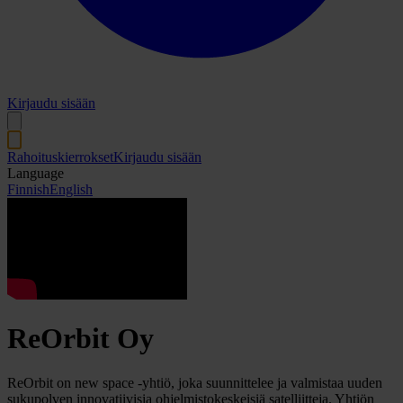
Kirjaudu sisään
Rahoituskierrokset
Kirjaudu sisään
Language
Finnish
English
ReOrbit Oy
ReOrbit on new space -yhtiö, joka suunnittelee ja valmistaa uuden
sukupolven innovatiivisia ohjelmistokeskeisiä satelliitteja. Yhtiön