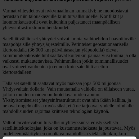
Varmat yhteydet ovat nykymaailman kulmakivi; ne muodostavat
perustan niin talouskasvulle kuin turvallisuudelle. Konfliktit ja
luonnonkatastrofit ovat kuitenkin paljastaneet maanpäällisen
yhteysinfrastruktuurin heikkoudet.
Satelliittivälitteiset yhteydet voivat tarjota vaihtoehdon haavoittuville
maapohjaisille yhteysjärjestelmille. Perinteiset geostationaarisella
kiertoradalla (36 000 km päiväntasaajan yläpuolella) olevat
kommunikaatiosatelliitit saattavat kuitenkin painaa viisi tonnia ja olla
vaikeasti mukautettavissa. Pahimmillaan jotkin toiminnallisuudet
ovat voineet vanhentua jo ennen kuin satelliitti asettuu
kiertoradalleen.
Tällaiset satelliitit saattavat myös maksaa jopa 500 miljoonaa
Yhdysvaltain dollaria. Vain muutamalla valtiolla on tällaiseen varaa,
jolloin muiden maiden on luotettava niiden apuun.
Yksityisomisteiset yhteysinfrastruktuurit ovat niin ikään kalliita, ja
ne ovat ongelmallisia myös siksi, että ne tarjoavat yhdelle toimijalle
mahdollisuuden rajoittaa kriittisen teknologian käyttöä.
Valtiot tarvitsevatkin turvallisiin yhteyksiinsä edistyksellistä
satelliittiteknologiaa, joka on kustannustehokasta ja joustavaa. Myös
uudelleenmäärityksen on oltava mahdollista vielä sittenkin, kun