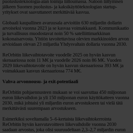
puolustusteknologia-alan toimija liittoumassa. Natoon liittymisen
jälkeen Suomen puolustus- ja kaksikäyttöteknologian startup-
yritykset ovat saavuttaneet merkittävää kasvua.
Globaali kaupallinen avaruusala arvioitiin 630 miljardin dollarin
arvoiseksi vuonna 2023 ja se kasvaa voimakkaasti. Kommunikaatio
ja turvallisuus muodostavat noin 50 % satelliittimarkkinan
kokonaisarvosta. Yhtiön tavoitettavissa olevien markkinoiden arvon
arvioidaan olevan 23 miljardia Yhdysvaltain dollaria vuonna 2030.
ReOrbitin liikevaihtotavoite vuodelle 2025 on hyvän kasvun
skenaariossa noin 11 M€ ja vuodelle 2026 noin 86 M€. Vuoden
2029 liikevaihtotavoite on hyvän kasvun skenaariossa 393 M€ ja
voimakkaan kasvun skenaariossa 774 M€.
Vahva arvonnousu- ja exit-potentiaali
ReOrbitin pohjaennusteen mukaan se voi saavuttaa 450 miljoonan
euron liikevaihdon ja yli 150 miljoonan euron käyttökatteen vuonna
2030, mikä johtaisi yli miljardin euron arvostukseen tai vielä tätä
merkittävästi suurempaan arvostukseen.
Esimerkiksi soveltamalla 5–6-kertaista liikevaihtokerrointa
ReOrbitin hyvän kasvutavoitteen liikevaihdolle vuonna 2030
saadaan arvostus, joka olisi suuruudeltaan 2,3–2,7 miljardin euron