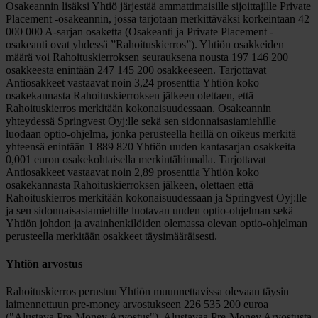
Osakeannin lisäksi Yhtiö järjestää ammattimaisille sijoittajille Private
Placement -osakeannin, jossa tarjotaan merkittäväksi korkeintaan 42
000 000 A-sarjan osaketta (Osakeanti ja Private Placement -
osakeanti ovat yhdessä ”Rahoituskierros”). Yhtiön osakkeiden
määrä voi Rahoituskierroksen seurauksena nousta 197 146 200
osakkeesta enintään 247 145 200 osakkeeseen. Tarjottavat
Antiosakkeet vastaavat noin 3,24 prosenttia Yhtiön koko
osakekannasta Rahoituskierroksen jälkeen olettaen, että
Rahoituskierros merkitään kokonaisuudessaan. Osakeannin
yhteydessä Springvest Oyj:lle sekä sen sidonnaisasiamiehille
luodaan optio-ohjelma, jonka perusteella heillä on oikeus merkitä
yhteensä enintään 1 889 820 Yhtiön uuden kantasarjan osakkeita
0,001 euron osakekohtaisella merkintähinnalla. Tarjottavat
Antiosakkeet vastaavat noin 2,89 prosenttia Yhtiön koko
osakekannasta Rahoituskierroksen jälkeen, olettaen että
Rahoituskierros merkitään kokonaisuudessaan ja Springvest Oyj:lle
ja sen sidonnaisasiamiehille luotavan uuden optio-ohjelman sekä
Yhtiön johdon ja avainhenkilöiden olemassa olevan optio-ohjelman
perusteella merkitään osakkeet täysimääräisesti.
Yhtiön arvostus
Rahoituskierros perustuu Yhtiön muunnettavissa olevaan täysin
laimennettuun pre-money arvostukseen 226 535 200 euroa
("Alustava Pre-Money Arvostus"). Alustavaa Pre-Money Arvostusta