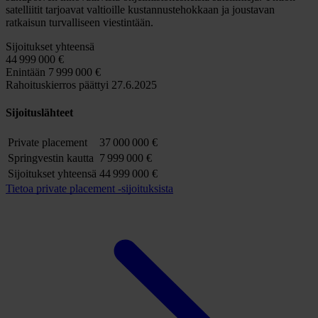
satelliitit tarjoavat valtioille kustannustehokkaan ja joustavan
ratkaisun turvalliseen viestintään.
Sijoitukset yhteensä
44
999
000 €
Enintään
7
999
000 €
Rahoituskierros päättyi 27.6.2025
Sijoituslähteet
Private placement
37
000
000 €
Springvestin kautta
7
999
000 €
Sijoitukset yhteensä
44
999
000 €
Tietoa private placement -sijoituksista