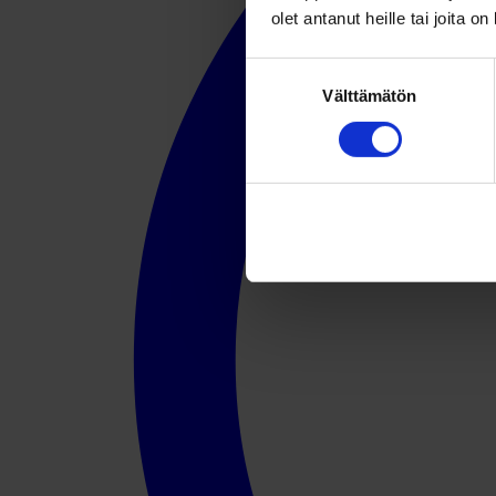
olet antanut heille tai joita o
Suostumuksen
Välttämätön
valinta