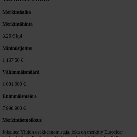
Merkintäaika
Merkintähinta
3,25 € kpl
Minimisijoitus
1 137,50 €
Vähimmäismäärä
1 001 000 €
Enimmäismäärä
7 998 900 €
Merkintäetuoikeus
Jokainen Yhtiön osakkeenomistaja, joka on merkitty Euroclear