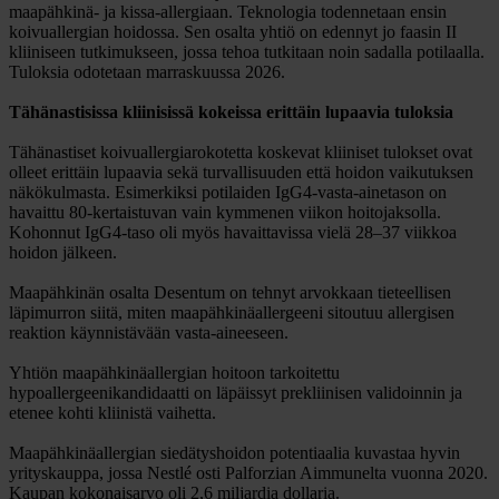
maapähkinä- ja kissa-allergiaan. Teknologia todennetaan ensin
koivuallergian hoidossa. Sen osalta yhtiö on edennyt jo faasin II
kliiniseen tutkimukseen, jossa tehoa tutkitaan noin sadalla potilaalla.
Tuloksia odotetaan marraskuussa 2026.
Tähänastisissa kliinisissä kokeissa erittäin lupaavia tuloksia
Tähänastiset koivuallergiarokotetta koskevat kliiniset tulokset ovat
olleet erittäin lupaavia sekä turvallisuuden että hoidon vaikutuksen
näkökulmasta. Esimerkiksi potilaiden IgG4-vasta-ainetason on
havaittu 80-kertaistuvan vain kymmenen viikon hoitojaksolla.
Kohonnut IgG4-taso oli myös havaittavissa vielä 28–37 viikkoa
hoidon jälkeen.
Maapähkinän osalta Desentum on tehnyt arvokkaan tieteellisen
läpimurron siitä, miten maapähkinäallergeeni sitoutuu allergisen
reaktion käynnistävään vasta-aineeseen.
Yhtiön maapähkinäallergian hoitoon tarkoitettu
hypoallergeenikandidaatti on läpäissyt prekliinisen validoinnin ja
etenee kohti kliinistä vaihetta.
Maapähkinäallergian siedätyshoidon potentiaalia kuvastaa hyvin
yrityskauppa, jossa Nestlé osti Palforzian Aimmunelta vuonna 2020.
Kaupan kokonaisarvo oli 2,6 miljardia dollaria.