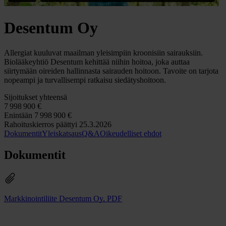
Desentum Oy
Allergiat kuuluvat maailman yleisimpiin kroonisiin sairauksiin.
Biolääkeyhtiö Desentum kehittää niihin hoitoa, joka auttaa
siirtymään oireiden hallinnasta sairauden hoitoon. Tavoite on tarjota
nopeampi ja turvallisempi ratkaisu siedätyshoitoon.
Sijoitukset yhteensä
7
998
900 €
Enintään
7
998
900 €
Rahoituskierros päättyi 25.3.2026
Dokumentit
Yleiskatsaus
Q&A
Oikeudelliset ehdot
Dokumentit
Markkinointiliite Desentum Oy, PDF