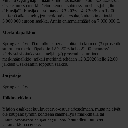
Finland Oy:n ylläpitämään Yhtiön osakasluetteloon 3.3.2026, saa
Osakeannissa merkintäetuoikeuden suhteessa uusiin sijoittajiin
("Etusija"). Etusija on voimassa 3.3.2026 – 4.3.2026 klo 12.00
välisenä aikana tehtyjen merkintöjen osalta, kuitenkin enintään
3.000.000 euroon saakka. Annin enimmäismäärä on 7 998 900 €.
Merkintäpalkkio
Springvest Oyj:llä on oikeus periä sijoittajilta kolmen (3) prosentin
suuruinen merkintäpalkkio 12.3.2026 kello 22.00 mennessä
tehdyistä sijoituksista ja neljän (4) prosentin suuruinen
merkintäpalkkio, mikäli merkintä tehdään 12.3.2026 kello 22.00
jälkeen Osakeannin loppuun saakka.
Järjestäjä
Springvest Oyj
Jälkimarkkina
Yhtiön osakkeet kuuluvat arvo-osuusjärjestelmään, mutta ne eivät
ole kaupankäynnin kohteena säännellyllä markkinalla tai
monenkeskisessä kaupankäynnissä. Näin ollen toimivaa
jälkimarkkinaa ei ole.