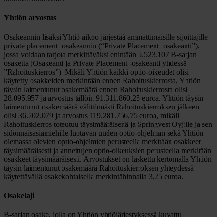
Yhtiön arvostus
Osakeannin lisäksi Yhtiö aikoo järjestää ammattimaisille sijoittajille
private placement -osakeannin (“Private Placement -osakeanti”),
jossa voidaan tarjota merkittäväksi enintään 5.523.107 B-sarjan
osaketta (Osakeanti ja Private Placement -osakeanti yhdessä
”Rahoituskierros”). Mikäli Yhtiön kaikki optio-oikeudet olisi
käytetty osakkeiden merkintään ennen Rahoituskierrosta, Yhtiön
täysin laimentunut osakemäärä ennen Rahoituskierrosta olisi
28.095.957 ja arvostus tällöin 91.311.860,25 euroa. Yhtiön täysin
laimentunut osakemäärä välittömästi Rahoituskierroksen jälkeen
olisi 36.702.079 ja arvostus 119.281.756,75 euroa, mikäli
Rahoituskierros toteutuu täysimääräisenä ja Springvest Oyj:lle ja sen
sidonnaisasiamiehille luotavan uuden optio-ohjelman sekä Yhtiön
olemassa olevien optio-ohjelmien perusteella merkitään osakkeet
täysimääräisesti ja annettujen optio-oikeuksien perusteella merkitään
osakkeet täysimääräisesti. Arvostukset on laskettu kertomalla Yhtiön
täysin laimentunut osakemäärä Rahoituskierroksen yhteydessä
käytettävällä osakekohtaisella merkintähinnalla 3,25 euroa.
Osakelaji
B-sarjan osake, jolla on Yhtiön yhtiöjärjestyksessä kuvattu