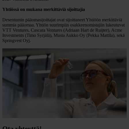
Yhtiössä on mukana merkittäviä sijoittajia
Desentumin pääomasijoittajat ovat sijoittaneet Yhtiöön merkittäviä
summia pääomaa. Yhtiön suurimpiin osakkeenomistajiin lukeutuvat
VTT Ventures, Cascara Ventures (Adriaan Hart de Ruijter), Acme
Investments (Timo Syrjälä), Musta Aukko Oy (Pekka Mattila), sekä
Springvest Oyj.
Ota yhteyttä!