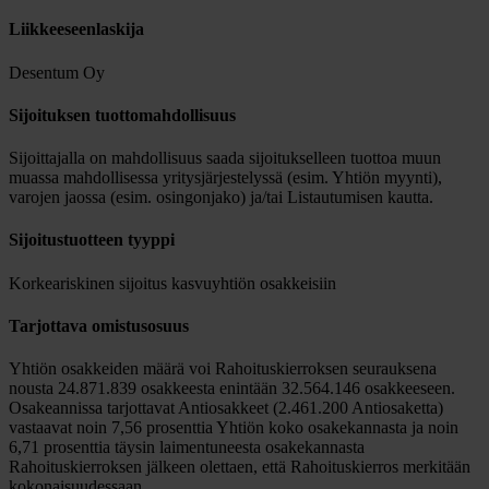
Liikkeeseenlaskija
Desentum Oy
Sijoituksen tuottomahdollisuus
Sijoittajalla on mahdollisuus saada sijoitukselleen tuottoa muun
muassa mahdollisessa yritysjärjestelyssä (esim. Yhtiön myynti),
varojen jaossa (esim. osingonjako) ja/tai Listautumisen kautta.
Sijoitustuotteen tyyppi
Korkeariskinen sijoitus kasvuyhtiön osakkeisiin
Tarjottava omistusosuus
Yhtiön osakkeiden määrä voi Rahoituskierroksen seurauksena
nousta 24.871.839 osakkeesta enintään 32.564.146 osakkeeseen.
Osakeannissa tarjottavat Antiosakkeet (2.461.200 Antiosaketta)
vastaavat noin 7,56 prosenttia Yhtiön koko osakekannasta ja noin
6,71 prosenttia täysin laimentuneesta osakekannasta
Rahoituskierroksen jälkeen olettaen, että Rahoituskierros merkitään
kokonaisuudessaan.