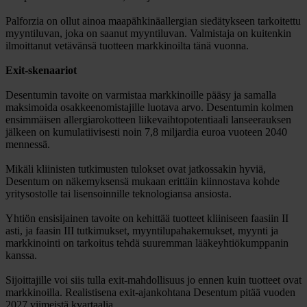
Palforzia on ollut ainoa maapähkinäallergian siedätykseen tarkoitettu
myyntiluvan, joka on saanut myyntiluvan. Valmistaja on kuitenkin
ilmoittanut vetävänsä tuotteen markkinoilta tänä vuonna.
Exit-skenaariot
Desentumin tavoite on varmistaa markkinoille pääsy ja samalla
maksimoida osakkeenomistajille luotava arvo. Desentumin kolmen
ensimmäisen allergiarokotteen liikevaihtopotentiaali lanseerauksen
jälkeen on kumulatiivisesti noin 7,8 miljardia euroa vuoteen 2040
mennessä.
Mikäli kliinisten tutkimusten tulokset ovat jatkossakin hyviä,
Desentum on näkemyksensä mukaan erittäin kiinnostava kohde
yritysostolle tai lisensoinnille teknologiansa ansiosta.
Yhtiön ensisijainen tavoite on kehittää tuotteet kliiniseen faasiin II
asti, ja faasin III tutkimukset, myyntilupahakemukset, myynti ja
markkinointi on tarkoitus tehdä suuremman lääkeyhtiökumppanin
kanssa.
Sijoittajille voi siis tulla exit-mahdollisuus jo ennen kuin tuotteet ovat
markkinoilla. Realistisena exit-ajankohtana Desentum pitää vuoden
2027 viimeistä kvartaalia.