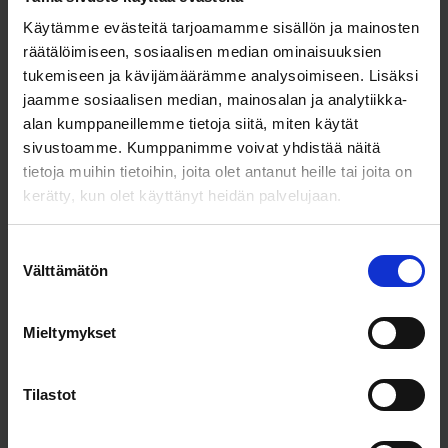
Käytämme evästeitä tarjoamamme sisällön ja mainosten
räätälöimiseen, sosiaalisen median ominaisuuksien
tukemiseen ja kävijämäärämme analysoimiseen. Lisäksi
jaamme sosiaalisen median, mainosalan ja analytiikka-
Yleiskatsaus
alan kumppaneillemme tietoja siitä, miten käytät
sivustoamme. Kumppanimme voivat yhdistää näitä
Huom. Desentumilla on käynnissä Springvestin kautta
osakeanti myös huhtikuussa 2026. Jos etsit sen tietoja,
siirry
tietoja muihin tietoihin, joita olet antanut heille tai joita on
huhtikuun osakeannin sivulle
.
kerätty, kun olet käyttänyt heidän palvelujaan.
_________________
Allergiat kuuluvat maailman yleisimpiin kroonisiin sairauksiin.
Suostumuksen
Biolääkeyhtiö Desentum kehittää niihin hoitoa, joka auttaa
Välttämätön
valinta
siirtymään oireiden hallinnasta sairauden hoitoon. Tavoite on
tarjota nopeampi ja turvallisempi ratkaisu siedätyshoitoon.
Allergioiden hoitoon kaivataan uusia ratkaisuja
Mieltymykset
Allergia on immuunijärjestelmän häiriö, jossa esimerkiksi siitepölyt
tai ruoka-aineet aiheuttavat allergisen reaktion. Pahimmillaan
Tilastot
seurauksena voi olla hengenvaarallinen anafylaksia, johon liittyy
hengitysteiden supistuminen ja verenpaineen lasku.