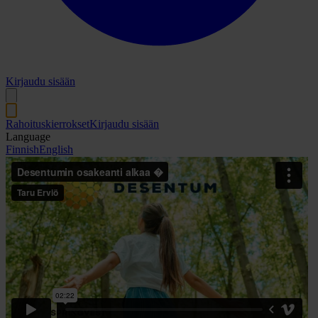
Kirjaudu sisään
Rahoituskierrokset
Kirjaudu sisään
Language
Finnish
English